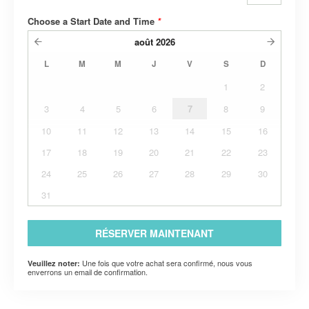
Choose a Start Date and Time
*
août
2026
L
M
M
J
V
S
D
1
2
3
4
5
6
7
8
9
10
11
12
13
14
15
16
17
18
19
20
21
22
23
24
25
26
27
28
29
30
31
RÉSERVER MAINTENANT
Une fois que votre achat sera confirmé, nous vous
Veuillez noter:
enverrons un email de confirmation.