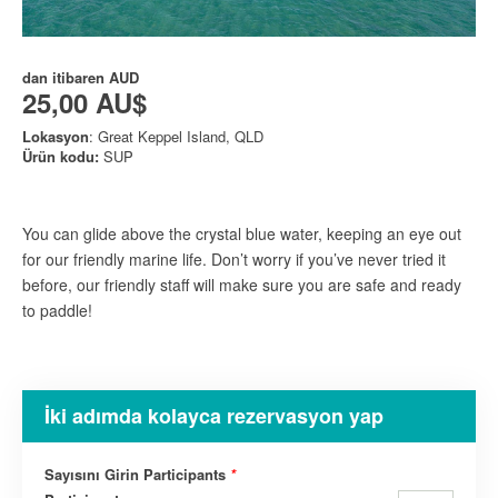
dan itibaren
AUD
25,00 AU$
Lokasyon
: Great Keppel Island, QLD
Ürün kodu:
SUP
You can glide above the crystal blue water, keeping an eye out
for our friendly marine life. Don’t worry if you’ve never tried it
before, our friendly staff will make sure you are safe and ready
to paddle!
İki adımda kolayca rezervasyon yap
Sayısını Girin Participants
*