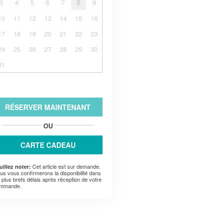
3
4
5
6
7
8
9
10
11
12
13
14
15
16
17
18
19
20
21
22
23
24
25
26
27
28
29
30
31
RÉSERVER MAINTENANT
OU
CARTE CADEAU
Cet article est sur demande.
uillez noter:
us vous confirmerons la disponibilité dans
s plus brefs délais après réception de votre
mmande.