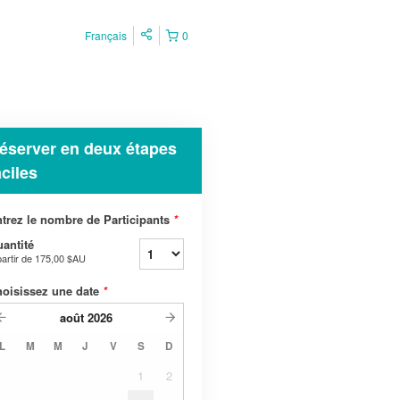
Français
0
éserver en deux étapes
aciles
trez le nombre de Participants
*
antité
partir de
175,00 $AU
oisissez une date
*
août
2026
L
M
M
J
V
S
D
1
2