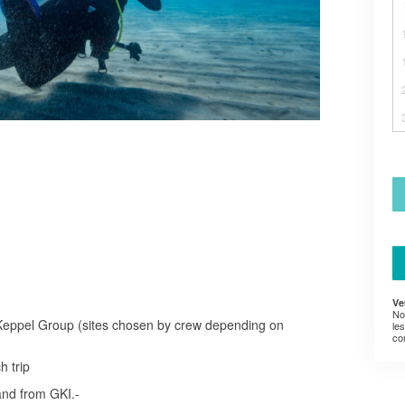
Ve
No
 Keppel Group (sites chosen by crew depending on
le
co
h trip
 and from GKI.-