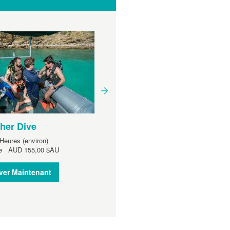
her Dive
ReActivate Course
Heures (environ)
Durée:
2 Heures (environ)
 de
AUD
155,00 $AU
À partir de
AUD
255,00 $AU
ver Maintenant
Réserver Maintenant