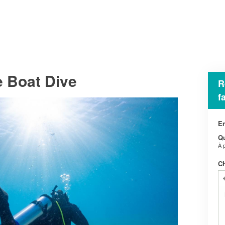
e Boat Dive
R
f
En
Qu
À 
Ch